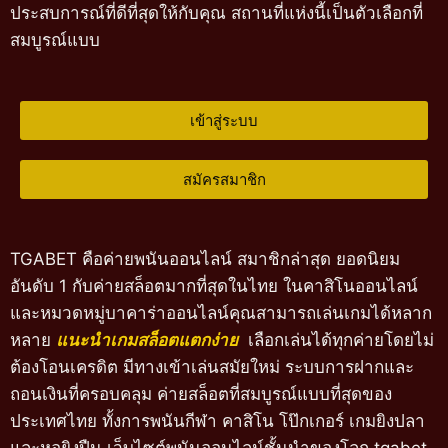
ประสบการณ์ที่ดีที่สุดให้กับคุณ สถานที่แห่งนี้เป็นตัวเลือกที่
สมบูรณ์แบบ
เข้าสู่ระบบ
สมัครสมาชิก
TGABET คือค่ายพนันออนไลน์ สมาชิกล่าสุด ยอดนิยม
อันดับ 1 กับค่ายสล็อตมากที่สุดในไทย ในคาสิโนออนไลน์
และหมวดหมู่บาคาร่าออนไลน์คุณสามารถเล่นเกมได้หลาก
หลาย
แนะนำเกมสล็อตแตกง่าย
เลือกเล่นได้ทุกค่ายโดยไม่
ต้องโอนเครดิต มีทางเข้าเล่นสมัยใหม่ ระบบการฝากและ
ถอนเงินที่ครอบคลุม ค่ายสล็อตที่สมบูรณ์แบบที่สุดของ
ประเทศไทย ทั้งการพนันกีฬา คาสิโน โป๊กเกอร์ เกมยิงปลา