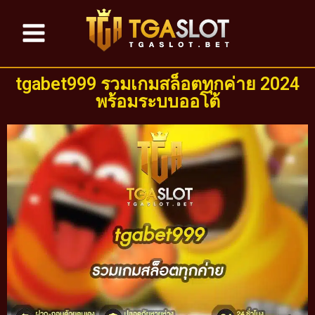
tgabet999 รวมเกมสล็อตทุกค่าย 2024
พร้อมระบบออโต้