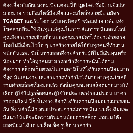
ต้องเสี่ยงกับเงิน ลงทะเบียนตอนนี้ที่ tgabet ซึ่งมีเกมยิงปลา
มากมาย รวมถึงสไตล์มือเดียวและสไตล์หลายมือ
สมัคร
TGABET
และรับโอกาสรับเครดิตฟรี พร้อมด้วยวงล้อแห่ง
โชคลาภที่จะให้เงินทุนแก่คุณในการเล่นการพนันออนไลน์
คุณยังสามารถเชิญเพื่อนของคุณมาสมัครได้อย่างง่ายดาย
โดยไม่มีเงื่อนไขใด ๆ มาสร้างรายได้ให้กับทุกคนที่ทำงาน
หนักกันเถอะ นี่เป็นทางออกที่ง่ายสำหรับผู้ที่ไม่มีเงินทุนหรือ
น้อยมาก ทำให้ทุกคนสามารถเข้าถึงการพนันได้ตาม
ต้องการ สล็อตเว็บตรงเป็นเกมคาสิโนที่ได้รับความนิยมมาก
ที่สุด มันเล่นง่ายและสามารถทำกำไรได้มากหากคุณโชคดี
รวมค่ายสล็อตทั้งหมดแล้ว ดังนั้นคุณจะพบสล็อตมากมายให้
เลือก ผู้ใช้ไม่ถูกล็อคและผู้ใช้ใหม่จะแตกง่ายแน่นอน บาคา
ร่าออนไลน์ นี่ก็เป็นทางเลือกที่ได้รับความนิยมอย่างมากเช่น
กัน สิ่งเหล่านี้นำเสนอประสบการณ์การพนันแบบดั้งเดิมและ
มีแนวโน้มที่จะมีความผันผวนน้อยกว่าสล็อต เกมบนโต๊ะ
ยอดนิยม ได้แก่ แบล็คแจ็ค รูเล็ต บาคาร่า