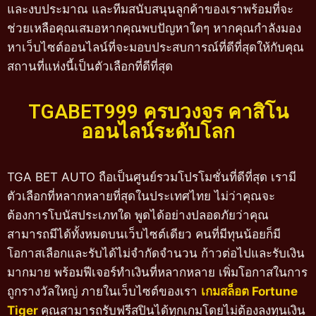
และงบประมาณ และทีมสนับสนุนลูกค้าของเราพร้อมที่จะ
ช่วยเหลือคุณเสมอหากคุณพบปัญหาใดๆ หากคุณกำลังมอง
หาเว็บไซต์ออนไลน์ที่จะมอบประสบการณ์ที่ดีที่สุดให้กับคุณ
สถานที่แห่งนี้เป็นตัวเลือกที่ดีที่สุด
TGABET999 ครบวงจร คาสิโน
ออนไลน์ระดับโลก
TGA BET AUTO ถือเป็นศูนย์รวมโปรโมชั่นที่ดีที่สุด เรามี
ตัวเลือกที่หลากหลายที่สุดในประเทศไทย ไม่ว่าคุณจะ
ต้องการโบนัสประเภทใด พูดได้อย่างปลอดภัยว่าคุณ
สามารถมีได้ทั้งหมดบนเว็บไซต์เดียว คนที่มีทุนน้อยก็มี
โอกาสเลือกและรับได้ไม่จำกัดจำนวน ก้าวต่อไปและรับเงิน
มากมาย พร้อมฟีเจอร์ทำเงินที่หลากหลาย เพิ่มโอกาสในการ
ถูกรางวัลใหญ่ ภายในเว็บไซต์ของเรา
เกมสล็อต Fortune
Tiger
คุณสามารถรับฟรีสปินได้ทุกเกมโดยไม่ต้องลงทุนเงิน