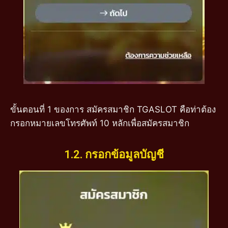
ขั้นตอนที่ 1 ของการ สมัครสมาชิก TGASLOT คือท่าต้อง
กรอกหมายเลขโทรศัพท์ 10 หลักเพื่อสมัครสมาชิก
1.2. กรอกข้อมูลบัญชี