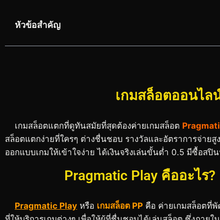
หัวข้อสำคัญ
เกมสล็อตออนไลน์
เกมสล็อตแตกที่ดูทันสมัยที่สุดต้องค่ายเกมสล็อต
Pragmatic
สล็อตแตกง่ายที่ใครๆ ต่างชื่นชอบ รางวัลและอัตราการจ่ายสู
ออกแบบเกมให้เข้าใจง่าย ได้เงินจริงเล่นขั้นต่ำ 0.5 มีซื้อสป
Pragmatic Play คืออะไร?
Pragmatic Play
หรือ
เกมสล็อต PP
คือ ค่ายเกมสล็อตที่
ที่ให้บริการเกมต่างๆ เพื่อให้ผู้ที่ชื่นชอบได้เล่นสล็อต ซึ่งภา