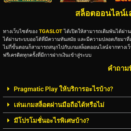
สล็อตออนไลน์เ
ทางเว็บไซต์ของ
TGASLOT
ได้เปิดให้สามารถเดิมพันได้ผ่
ได้ผ่านระบบออโต้ที่มีความทันสมัย และมีความปลอดภัยมาที
ไม่กี่ขั้นตอนก็สามารถสนุกไปกับเกมสล็อตออนไลน์จากทางเว็บไซ
ฟรีเครดิตทุกครั้งที่มีการฝากเงินเข้าสู่ระบบ
คำถามที
Pragmatic Play ให้บริการอะไรบ้าง?
เล่นเกมสล็อตผ่านมือถือได้หรือไม่
มีโปรโมชั่นอะไรพิเศษบ้าง?