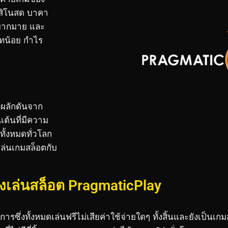
คาสิโนสด บาคา
กมากมาย และ
เบทน้อย กำไร
งผลักดันจาก
เต้นที่มีความ
ทั้งหมดทั่วโลก
เล่นเกมสล็อตกับ
เล่นสล็อต PragmaticPlay
ริการซึ่งทั้งหมดเล่นฟรีไม่เสียค่าใช้จ่ายใดๆ ทั้งสิ้นและยังเป็นเ