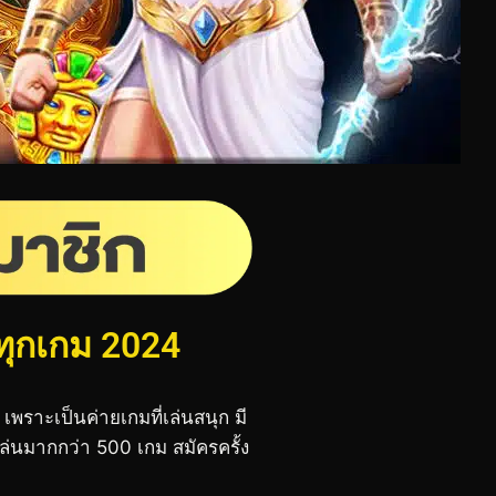
้ทุกเกม 2024
เพราะเป็นค่ายเกมที่เล่นสนุก มี
เล่นมากกว่า 500 เกม สมัครครั้ง