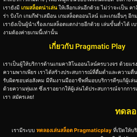
เรายังมี
เกมสล็อตน่าเล่น
ให้เลือกเล่นอีกด้วย ไม่ว่าจะเป็น 
ร่า บิงโก เกมกีฬาเสมือน เกมสล็อตออนไลน์ และเกมอื่นๆ อี
เรายังเป็นผู้นำเรื่องเกมสล็อตแตกง่ายอีกด้วย เล่นขั้นต่ำได้ 
งามต้องค่ายเกมนี้เท่านั้น
เกี่ยวกับ Pragmatic Play
เราเป็นผู้ให้บริการด้านเกมคาสิโนออนไลน์ครบวงจร ด้วยแร
ความพากเพียร เราได้สร้างประสบการณ์ที่ดื่มด่ำและความตื่น
รับผิดชอบต่อสังคม มีทีมงานมืออาชีพที่มอบบริการดีๆแก้ผู้เล่น
ด้วยความทุ่มเท ซึ่งเราอยากให้ผู้เล่นได้ประสบการณ์จากการ
เรา สมัครเลย!
ทดลอง
เรามีระบบ
ทดลองเล่นสล็อต Pragmaticplay
ที่เปิดให้บ