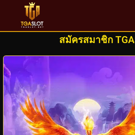
สมัครสมาชิก TGAS