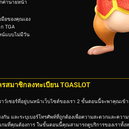
หักค่านายหน้า
้วยมือของคุณเอง
จาก TGA
ลน์แบบไม่มีวัน
มัครสมาชิกลงทะเบียน TGASLOT
ราว์เซอร์ที่อยู่บนหน้าเว็บไซต์ของเรา 2 ขั้นตอนนี้จะพาคุณเข
้ตรงกัน และระบุเบอร์โทรศัพท์ที่ถูกต้องเพื่อความสะดวกและค
การเกมที่คุณต้องการ ในขั้นตอนนี้คุณสามารถดูบริการของเราทั