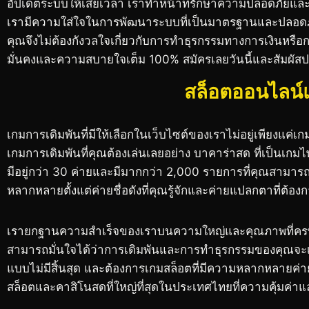
อัปเดตระบบให้เสียเวลา เราทำหน้าที่รักษาความปลอดภัยแล
เรามีความใส่ใจในการพัฒนาระบบที่เป็นมาตรฐานและปลอดภั
คุณจึงไม่ต้องกังวลใจเกี่ยวกับการทำธุรกรรมทางการเงินหรือก
มั่นคงและความสบายใจเต็ม 100% สมัครเลยวันนี้และสัมผัสประ
สล็อตออนไลน์
เกมการเดิมพันที่มีให้เลือกในเว็บไซต์ของเราไม่อยู่เพียงแค่เ
เกมการเดิมพันที่คุณต้องเล่นเลยอย่าง บาคาร่าสด ที่เป็นเกมไพ
มีอยู่กว่า 30 ค่ายและมีมากกว่า 2,000 รายการที่คุณสามาร
หลากหลายตั้งแต่ค่ายชื่อดังที่คุณรู้จักและค่ายแปลกตาที่ต้อง
เรายกฐานความสำเร็จของเราบนความใหญ่และคุณภาพที่ครบเคร
สามารถมั่นใจได้ว่าการเดิมพันและการทำธุรกรรมของคุณจะเป็
แบบไม่มีสิ้นสุด และต้องการเกมสล็อตที่มีความหลากหลายค่า
สล็อตและคาสิโนสดที่ใหญ่ที่สุดในประเทศไทยที่ความคุ้มค่าแ