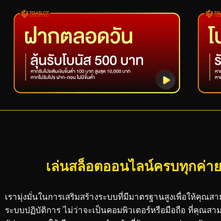
เล่นสล็อตออนไลน์ครบทุกค่าย
เรามุ่งมั่นในการเสริมสร้างระบบที่มีมาตรฐานสูงเพื่อให้ค
ระบบปฏิบัติการ ไม่ว่าจะเป็นคอมพิวเตอร์หรือมือถือ ที่คุณ