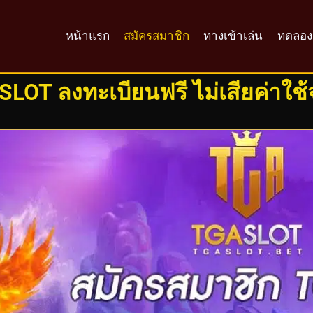
หน้าแรก
สมัครสมาชิก
ทางเข้าเล่น
ทดลอง
LOT ลงทะเบียนฟรี ไม่เสียค่าใช้