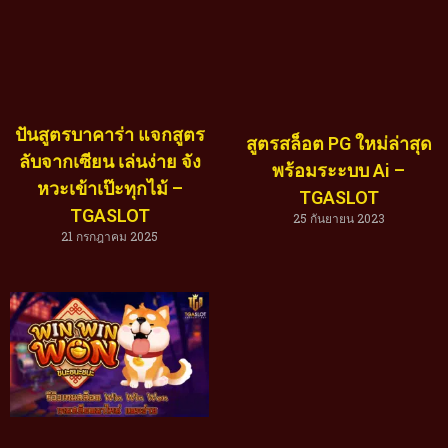
ปันสูตรบาคาร่า แจกสูตร
สูตรสล็อต PG ใหม่ล่าสุด
ลับจากเซียน เล่นง่าย จัง
พร้อมระะบบ Ai –
หวะเข้าเป๊ะทุกไม้ –
TGASLOT
TGASLOT
25 กันยายน 2023
21 กรกฎาคม 2025