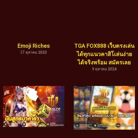
Emoji Riches
TGA FOX888 เว็บตรงเล่น
17 ตุลาคม 2023
ได้ทุกแนวคาสิโเล่นง่าย
ได้จริงพร้อม สมัครเลย
9 ตุลาคม 2024