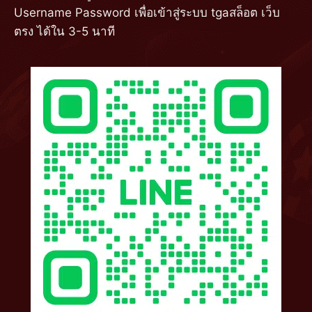
Username Password เพื่อเข้าสู่ระบบ tgaสล็อต เว็บ
ตรง ได้ใน 3-5 นาที