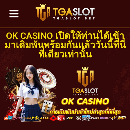
OK CASINO เปิดให้ท่านได้เข้า
มาเดิมพันพร้อมกันแล้ววันนี้ที่นี่
ที่เดียวเท่านั้น