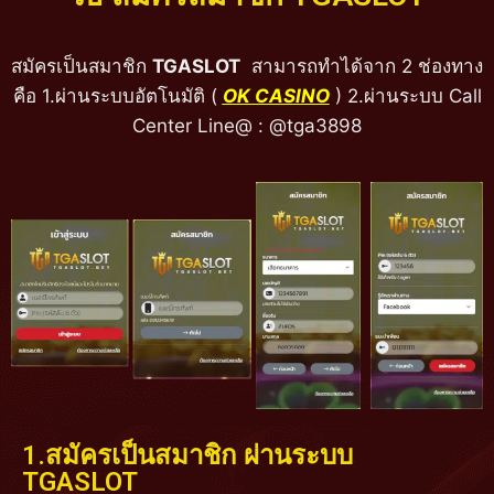
สมัครเป็นสมาชิก
TGASLOT
สามารถทำได้จาก 2 ช่องทาง
คือ 1.ผ่านระบบอัตโนมัติ (
OK CASINO
) 2.ผ่านระบบ Call
Center Line@ : @tga3898
1.สมัครเป็นสมาชิก ผ่านระบบ
TGASLOT