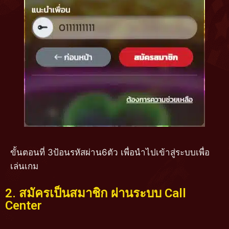
ขั้นตอนที่ 3ป้อนรหัสผ่าน6ตัว เพื่อนำไปเข้าสู่ระบบเพื่อ
เล่นเกม
2. สมัครเป็นสมาชิก ผ่านระบบ Call
Center