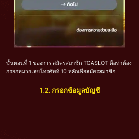
ขั้นตอนที่ 1 ของการ สมัครสมาชิก TGASLOT คือท่าต้อง
กรอกหมายเลขโทรศัพท์ 10 หลักเพื่อสมัครสมาชิก
1.2. กรอกข้อมูลบัญชี