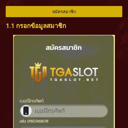
สมัครสมาชิก
1.1 กรอกข้อมูลสมาชิก