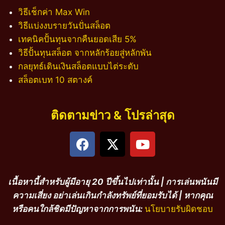
วิธีเช็กค่า Max Win
วิธีแบ่งงบรายวันปั่นสล็อต
เทคนิคปั้นทุนจากคืนยอดเสีย 5%
วิธีปั้นทุนสล็อต จากหลักร้อยสู่หลักพัน
กลยุทธ์เดินเงินสล็อตแบบไต่ระดับ
สล็อตเบท 10 สตางค์
ติดตามข่าว & โปรล่าสุด
เนื้อหานี้สำหรับผู้มีอายุ 20 ปีขึ้นไปเท่านั้น | การเล่นพนันมี
ความเสี่ยง อย่าเล่นเกินกำลังทรัพย์ที่ยอมรับได้ | หากคุณ
หรือคนใกล้ชิดมีปัญหาจากการพนัน:
นโยบายรับผิดชอบ