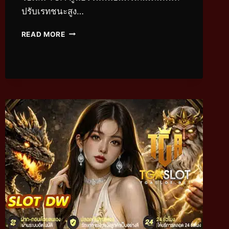
ปรับเรทชนะสูง…
READ MORE