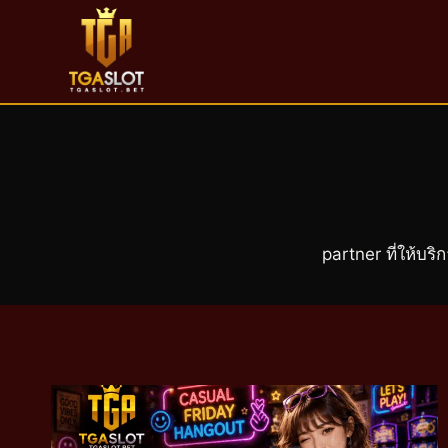
partner ที่ให้บ