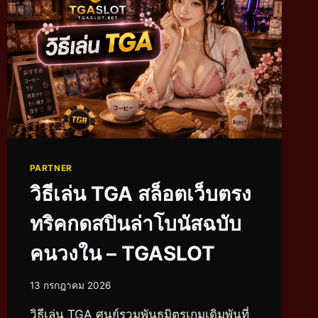
PARTNER
วิธีเล่น TGA สล็อตเว็บตรง
ทริคกดสปินล่าโบนัสฉบับ
คนวงใน – TGASLOT
13 กรกฎาคม 2026
วิธีเล่น TGA ศูนย์รวมพันธมิตรเกมเดิมพันที่