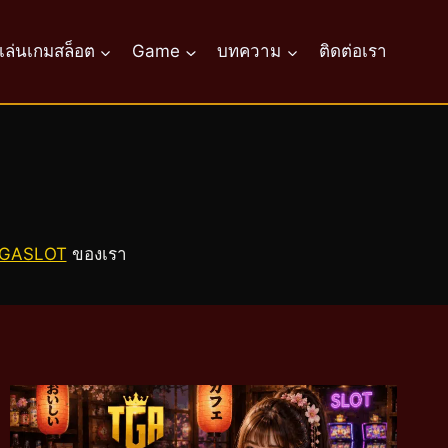
เล่นเกมสล็อต
Game
บทความ
ติดต่อเรา
GASLOT
ของเรา