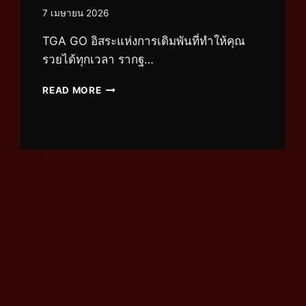
7 เมษายน 2026
TGA GO อิสระแห่งการเดิมพันที่ทำให้คุณ
รวยได้ทุกเวลา รากฐ…
READ MORE