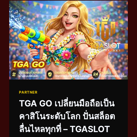
PARTNER
TGA GO เปลี่ยนมือถือเป็น
คาสิโนระดับโลก ปั่นสล็อต
ลื่นไหลทุกที่ – TGASLOT