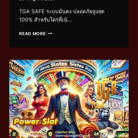
TGA SAFE ระบบมั่นคง ปลอดภัยสูงสุด
100%​ สำหรับใครที่เน้…
READ MORE