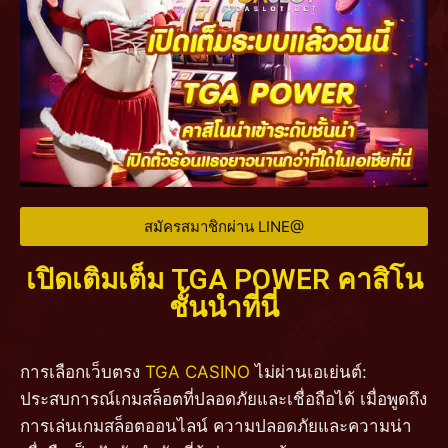
สมัครสมาชิกผ่าน LINE@
เปิดเติมเต็ม TGA POWER คาสิโน
ชั้นนำที่นี่
การเลือกเว็บตรง
TGA CASINO
ไม่ผ่านเอเย่นต์:
ประสบการณ์เกมสล็อตที่ปลอดภัยและเชื่อถือได้ เมื่อพูดถึง
การเล่นเกมสล็อตออนไลน์ ความปลอดภัยและความน่า