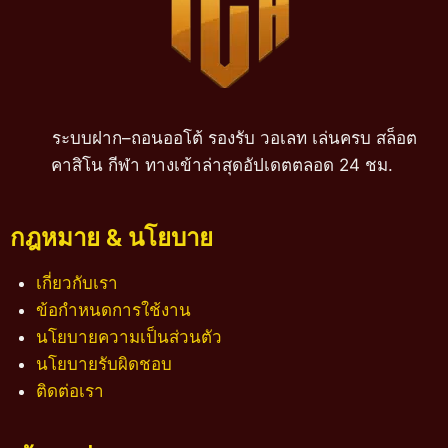
ระบบฝาก–ถอนออโต้ รองรับ วอเลท เล่นครบ สล็อต
คาสิโน กีฬา ทางเข้าล่าสุดอัปเดตตลอด 24 ชม.
กฎหมาย & นโยบาย
เกี่ยวกับเรา
ข้อกำหนดการใช้งาน
นโยบายความเป็นส่วนตัว
นโยบายรับผิดชอบ
ติดต่อเรา