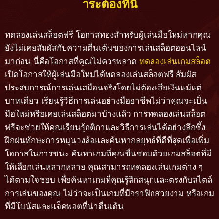
าระต้องที่นี่
ทดลองเล่นสล็อตฟรี โอกาสทองสำหรับผู้เล่นมือใหม่หากคุณ
ยังไม่เคยสัมผัสกับความตื่นเต้นของการเล่นสล็อตออนไลน์
มาก่อน นี่คือโอกาสที่คุณไม่ควรพลาด
ทดลองเล่นเกมสล็อต
เปิดโอกาสให้ผู้เล่นมือใหม่ได้ทดลองเล่นสล็อตฟรี สัมผัส
ประสบการณ์การเล่นเสมือนจริงโดยไม่ต้องเสียเงินแม้แต่
บาทเดียว เรียนรู้วิธีการเล่นอย่างมืออาชีพไม่ว่าคุณจะเป็น
มือใหม่หรือเคยเล่นสล็อตมาบ้างแล้ว การทดลองเล่นสล็อต
ฟรีจะช่วยให้คุณเรียนรู้กติกาและวิธีการเล่นได้อย่างลึกซึ้ง
ฝึกฝนทักษะการหมุนวงล้อและค้นหากลยุทธ์ที่ดีที่สุดเพื่อเพิ่ม
โอกาสในการชนะ ค้นหาเกมที่คุณชื่นชอบด้วยเกมสล็อตที่มี
ให้เลือกเล่นหลากหลาย คุณสามารถทดลองเล่นเกมต่าง ๆ
ได้ตามใจชอบ เพื่อค้นหาเกมที่คุณรู้สึกสนุกและตรงกับสไตล์
การเล่นของคุณ ไม่ว่าจะเป็นเกมที่มีกราฟิกสวยงาม หรือเกม
ที่มีโบนัสและแจ็คพอตที่น่าตื่นเต้น