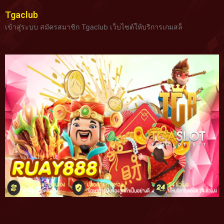
Tgaclub
เข้าสู่ระบบ สมัครสมาชิก Tgaclub เว็บไซต์ให้บริการเกมสล็