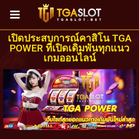
เปิดประสบการณ์คาสิโน TGA
POWER ที่เปิดเดิมพันทุกแนว
เกมออนไลน์