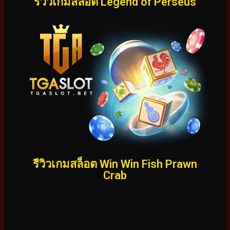
รีวิวเกมสล็อต Legend of Perseus
รีวิวเกมสล็อต Win Win Fish Prawn
Crab