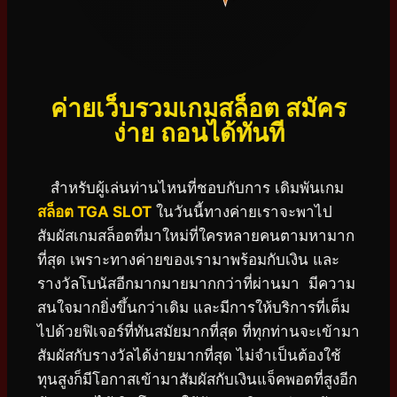
ค่ายเว็บรวมเกมสล็อต สมัคร
ง่าย ถอนได้ทันที
สำหรับผู้เล่นท่านไหนที่ชอบกับการ เดิมพันเกม
สล็อต TGA SLOT
ในวันนี้ทางค่ายเราจะพาไป
สัมผัสเกมสล็อตที่มาใหม่ที่ใครหลายคนตามหามาก
ที่สุด เพราะทางค่ายของเรามาพร้อมกับเงิน และ
รางวัลโบนัสอีกมากมายมากกว่าที่ผ่านมา มีความ
สนใจมากยิ่งขึ้นกว่าเดิม และมีการให้บริการที่เต็ม
ไปด้วยฟิเจอร์ที่ทันสมัยมากที่สุด ที่ทุกท่านจะเข้ามา
สัมผัสกับรางวัลได้ง่ายมากที่สุด ไม่จำเป็นต้องใช้
ทุนสูงก็มีโอกาสเข้ามาสัมผัสกับเงินแจ็คพอตที่สูงอีก