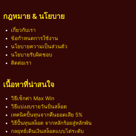
กฎหมาย & นโยบาย
เกี่ยวกับเรา
ข้อกำหนดการใช้งาน
นโยบายความเป็นส่วนตัว
นโยบายรับผิดชอบ
ติดต่อเรา
เนื้อหาที่น่าสนใจ
วิธีเช็กค่า Max Win
วิธีแบ่งงบรายวันปั่นสล็อต
เทคนิคปั้นทุนจากคืนยอดเสีย 5%
วิธีปั้นทุนสล็อต จากหลักร้อยสู่หลักพัน
กลยุทธ์เดินเงินสล็อตแบบไต่ระดับ