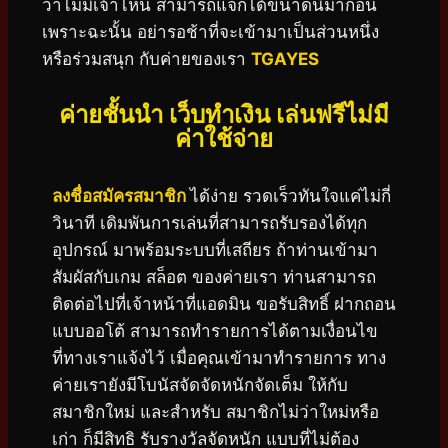
ว่าไม่มีเจ้าไหน สามารถแจกได้ขนาดนี้มาก่อน
เพราะฉะนั้น อย่ารอช้าที่จะเข้ามาเป็นส่วนหนึ่ง
หรือร่วมสนุก กับค่ายของเรา
TGAYES
ค่ายชั้นนำ เว็บทำเงิน เล่นฟรีไม่มี
ค่าใช้จ่าย
ลงชื่อสมัครสมาชิก
ได้ง่าย รวดเร็วทันใจแค่ไม่กี่
วินาที เดิมพันการเล่นที่สามารถรับรองได้ทุก
อุปกรณ์ มาพร้อมระบบที่เสถียร ถ้าท่านเข้ามา
สัมผัสกับเกม สล็อต ของค่ายเรา ท่านสามารถ
ติดต่อไปที่เจ้าหน้าที่แอดมิน ขอรับสิทธิ์ ฝากถอน
แบบออโต้ สามารถทำรายการได้ตามเงื่อนไข
ที่ทางเราแจ้งไว้ เมื่อคุณเข้ามาทำรายการ ทาง
ค่ายเรายังมีโบนัสจัดจัดหนักจัดเต็ม ให้กับ
สมาชิกใหม่ และสำหรับ สมาชิกไม่ว่าใหม่หรือ
เก่า ก็มีสิทธิ รับรางวัลจัดหนัก แบบที่ไม่ต้อง