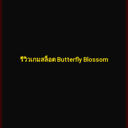
รีวิวเกมสล็อต Butterfly Blossom