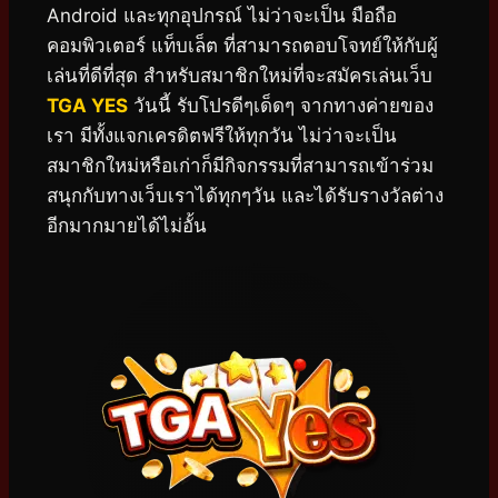
Android และทุกอุปกรณ์ ไม่ว่าจะเป็น มือถือ
คอมพิวเตอร์ แท็บเล็ต ที่สามารถตอบโจทย์ให้กับผู้
เล่นที่ดีที่สุด สำหรับสมาชิกใหม่ที่จะสมัครเล่นเว็บ
TGA YES
วันนี้ รับโปรดีๆเด็ดๆ จากทางค่ายของ
เรา มีทั้งแจกเครดิตฟรีให้ทุกวัน ไม่ว่าจะเป็น
สมาชิกใหม่หรือเก่าก็มีกิจกรรมที่สามารถเข้าร่วม
สนุกกับทางเว็บเราได้ทุกๆวัน และได้รับรางวัลต่าง
อีกมากมายได้ไม่อั้น