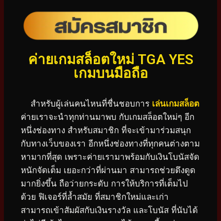
ค่ายเกมสล็อตใหม่ TGA YES
เกมบนมือถือ
สำหรับผู้เล่นคนไหนที่ชื่นชอบการ
เล่นเกมสล็อต
ค่ายเราจะนำทุกท่านมาพบ กับเกมสล็อตใหม่ๆ อีก
หนึ่งช่องทาง สำหรับสมาชิก ที่จะเข้ามาร่วมสนุก
กับทางเว็บของเรา อีกหนึ่งช่องทางที่ทุกคนต่างตาม
หามากที่สุด เพราะค่ายเรามาพร้อมกับเงินโบนัสจัด
หนักจัดเต็ม เยอะกว่าที่ผ่านมา สามารถช่วยดึงดูด
มากยิ่งขึ้น ถือว่ายกระดับ การให้บริการที่เต็มไป
ด้วย ฟิเจอร์ที่ล้ำสมัย ที่สมาชิกใหม่และเก่า
สามารถเข้าสัมผัสกับเงินรางวัล และโบนัส ที่นับได้