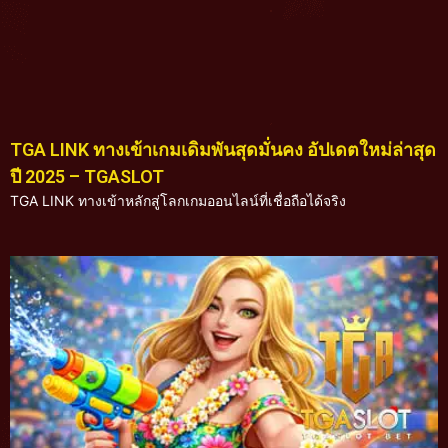
TGA LINK ทางเข้าเกมเดิมพันสุดมั่นคง อัปเดตใหม่ล่าสุด
ปี 2025 – TGASLOT
TGA LINK ทางเข้าหลักสู่โลกเกมออนไลน์ที่เชื่อถือได้จริง