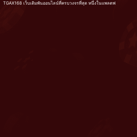
TGAX168 เว็บเดิมพันออนไลน์ที่ครบวงจรที่สุด หนึ่งในแพลตฟ