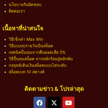
นโยบายรับผิดชอบ
ติดต่อเรา
เนื้อหาที่น่าสนใจ
วิธีเช็กค่า Max Win
วิธีแบ่งงบรายวันปั่นสล็อต
เทคนิคปั้นทุนจากคืนยอดเสีย 5%
วิธีปั้นทุนสล็อต จากหลักร้อยสู่หลักพัน
กลยุทธ์เดินเงินสล็อตแบบไต่ระดับ
สล็อตเบท 10 สตางค์
ติดตามข่าว & โปรล่าสุด