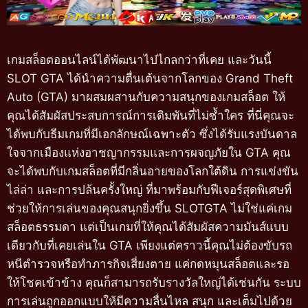
เกมสล็อตออนไลน์ได้พัฒนาไปไกลกว่าที่เคย และวันนี้
SLOT GTA ได้นำความตื่นเต้นจากโลกของ Grand Theft
Auto (GTA) มาผสมผสานกับความสนุกของเกมสล็อต ให้
คุณได้สัมผัสประสบการณ์การเดิมพันที่ไม่ซ้ำใคร ที่นี่คุณจะ
ได้พบกับธีมเกมที่มีเอกลักษณ์เฉพาะตัว ซึ่งได้รับแรงบันดาล
ใจจากเมืองแห่งอาชญากรรมและการผจญภัยใน GTA คุณ
จะได้พบกับเกมสล็อตที่มีกลิ่นอายของโลกใต้ดิน การแข่งขัน
ไล่ล่า และการปล้นครั้งใหญ่ ที่มาพร้อมกับฟีเจอร์สุดพิเศษที่
ช่วยให้การเล่นของคุณสนุกยิ่งขึ้น SLOTGTA ไม่ใช่แค่เกม
สล็อตธรรมดา แต่เป็นเกมที่ให้คุณได้สัมผัสความมันส์แบบ
เดียวกับที่เคยเล่นใน GTA เพียงแต่คราวนี้คุณไม่ต้องขับรถ
หนีตำรวจหรือทำภารกิจเสี่ยงตาย แค่กดหมุนสล็อตและรอ
ให้โชคเข้าข้าง คุณก็สามารถรับรางวัลใหญ่ได้เช่นกัน ระบบ
การเล่นถูกออกแบบให้มีความลื่นไหล สนุก และเต็มไปด้วย