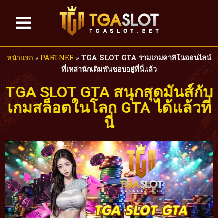
หน้าแรก
»
PARTNER
»
TGA SLOT GTA รวมเกมคาสิโนออนไลน์
ที่เหล่านักเดิมพันชอบอยู่ที่นี่แล้ว
TGA SLOT GTA สนุกสุดมันส์กับ
เกมสล็อตในโลก GTA ได้แล้วที่
นี่