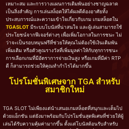
เหมาะสม และการวางแผนการเดิมพันอย่างชาญฉลาด
เป็นสิ่งสำคัญ การเล่นสล็อตให้ได้ผลดีต้องอาศัยทั้ง
ประสบการณ์และความเข้าใจเกี่ยวกับเกม เกมสล็อตใน
TGASLOT
มีระบบโบนัสที่น่าสนใจ และผู้เล่นสามารถใช้
ประโยชน์จากฟีเจอร์ต่างๆ เพื่อเพิ่มโอกาสในการชนะ ไม่
ว่าจะเป็นรอบหมุนฟรีที่ช่วยให้คุณไม่ต้องใช้เงินเดิมพัน
เพิ่มเติม หรือตัวคูณรางวัลที่เพิ่มมูลค่าให้กับทุกการชนะ
การเลือกเกมที่มีอัตราการจ่ายเงินสูง หรือเกมที่มีค่า RTP
ดี ก็สามารถช่วยให้คุณทำกำไรได้มากขึ้น
โปรโมชั่นพิเศษจาก TGA สำหรับ
สมาชิกใหม่
TGA SLOT ไม่เพียงแต่นำเสนอเกมสล็อตที่สนุกและเต็มไป
ด้วยแอ็กชัน แต่ยังมาพร้อมกับโปรโมชั่นสุดพิเศษที่ช่วยให้ผู้
เล่นได้รับความคุ้มค่ามากขึ้น ตั้งแต่โบนัสต้อนรับสำหรับ