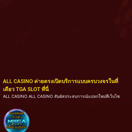
ALL CASINO ค่ายตรงเปิดบริการแบบครบวงจรในที่
เดียว TGA SLOT ที่นี่
ALL CASINO ALL CASINO สัมผัสประสบการณ์แปลกใหม่ที่เว็บไซ