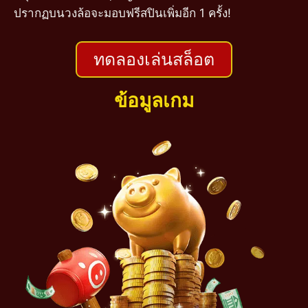
ปรากฏบนวงล้อจะมอบฟรีสปินเพิ่มอีก 1 ครั้ง!
ทดลองเล่นสล็อต
ข้อมูลเกม