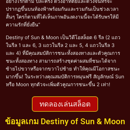
อย่างไรก็ตาม ปีละครั้ง ดวงอาทิตย์และดวงจันทร์จะ
ปรากฏขึ้นบนท้องฟ้าพร้อมกันและรวมกันเป็นช่วงเวลา
สั้นๆ ใครก็ตามที่ได้เห็นภาพอันงดงามนี้จะได้รับพรให้มี
ความรักที่ยั่งยืน”
Destiny of Sun & Moon เป็นวิดีโอสล็อต 6 รีล (2 แถว
ในรีล 1 และ 6, 3 แถวในรีล 2 และ 5, 4 แถวในรีล 3
และ 4) ที่มีคุณสมบัติการชนะทั้งสองทางและตัวคูณการ
ชนะทั้งสองทาง สามารถสร้างชุดค่าผสมที่ชนะได้จาก
ซ้ายไปขวาหรือจากขวาไปซ้าย ทำให้คุณมีโอกาสชนะ
มากขึ้น! ในระหว่างคุณสมบัติการหมุนฟรี สัญลักษณ์ Sun
หรือ Moon ทุกตัวจะเพิ่มตัวคูณการชนะขึ้น 2 เท่า!
ทดลองเล่นสล็อต
ข้อมูลเกม Destiny of Sun & Moon