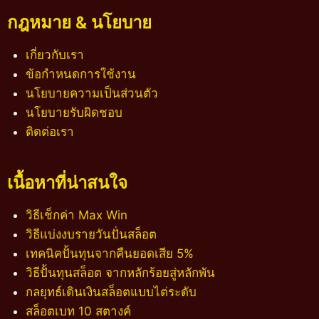
กฎหมาย & นโยบาย
เกี่ยวกับเรา
ข้อกำหนดการใช้งาน
นโยบายความเป็นส่วนตัว
นโยบายรับผิดชอบ
ติดต่อเรา
เนื้อหาที่น่าสนใจ
วิธีเช็กค่า Max Win
วิธีแบ่งงบรายวันปั่นสล็อต
เทคนิคปั้นทุนจากคืนยอดเสีย 5%
วิธีปั้นทุนสล็อต จากหลักร้อยสู่หลักพัน
กลยุทธ์เดินเงินสล็อตแบบไต่ระดับ
สล็อตเบท 10 สตางค์