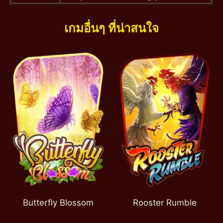
เกมอื่นๆ ที่น่าสนใจ
Butterfly Blossom
Rooster Rumble