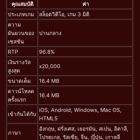
คุณสมบัติ
ค่า
ประเภทเกม
สล็อตวิดีโอ, เกม 3 มิติ
ความ
ผันผวนของ
ปานกลาง
เซสชัน
RTP
96.8%
เงินรางวัล
x20,000
สูงสุด
ขนาดเต็ม
16.4 MB
ดาวน์โหลด
16.4 MB
ครั้งแรก
iOS, Android, Windows, Mac OS,
เข้ากันได้กับ
HTML5
อังกฤษ, ฝรั่งเศส, เยอรมัน, สเปน, อิตาลี,
ภาษา
โปรตุเกส, รัสเซีย, จีน, ญี่ปุ่น, เกาหลี