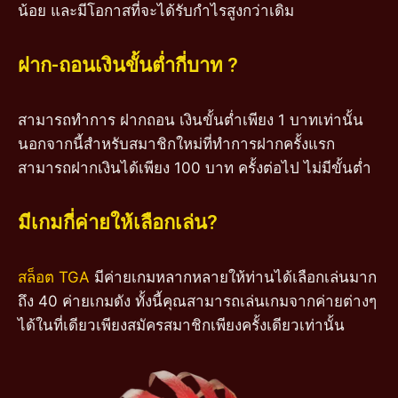
น้อย และมีโอกาสที่จะได้รับกำไรสูงกว่าเดิม
ฝาก-ถอนเงินขั้นต่ำกี่บาท ?
สามารถทำการ ฝากถอน เงินขั้นต่ำเพียง 1 บาทเท่านั้น
นอกจากนี้สำหรับสมาชิกใหม่ที่ทำการฝากครั้งแรก
สามารถฝากเงินได้เพียง 100 บาท ครั้งต่อไป ไม่มีขั้นต่ำ
มีเกมกี่ค่ายให้เลือกเล่น?
สล็อต TGA
มีค่ายเกมหลากหลายให้ท่านได้เลือกเล่นมาก
ถึง 40 ค่ายเกมดัง ทั้งนี้คุณสามารถเล่นเกมจากค่ายต่างๆ
ได้ในที่เดียวเพียงสมัครสมาชิกเพียงครั้งเดียวเท่านั้น