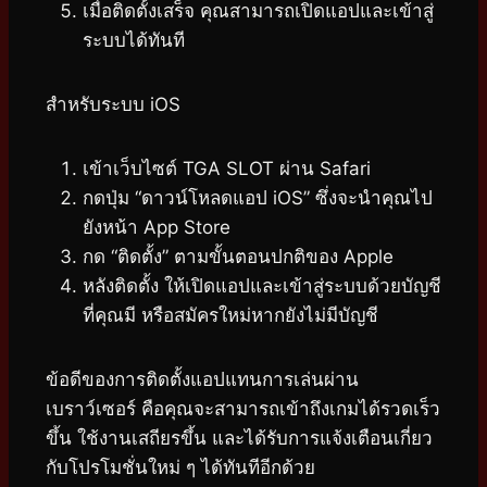
เมื่อติดตั้งเสร็จ คุณสามารถเปิดแอปและเข้าสู่
ระบบได้ทันที
สำหรับระบบ iOS
เข้าเว็บไซต์ TGA SLOT ผ่าน Safari
กดปุ่ม “ดาวน์โหลดแอป iOS” ซึ่งจะนำคุณไป
ยังหน้า App Store
กด “ติดตั้ง” ตามขั้นตอนปกติของ Apple
หลังติดตั้ง ให้เปิดแอปและเข้าสู่ระบบด้วยบัญชี
ที่คุณมี หรือสมัครใหม่หากยังไม่มีบัญชี
ข้อดีของการติดตั้งแอปแทนการเล่นผ่าน
เบราว์เซอร์ คือคุณจะสามารถเข้าถึงเกมได้รวดเร็ว
ขึ้น ใช้งานเสถียรขึ้น และได้รับการแจ้งเตือนเกี่ยว
กับโปรโมชั่นใหม่ ๆ ได้ทันทีอีกด้วย