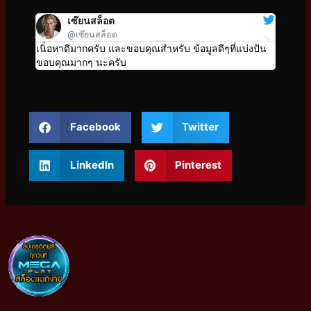
เซ๊ยนสล็อต
@เซ๊ยนสล็อต
เนื้อหาดีมากครับ และขอบคุณสำหรับ ข้อมูลดีๆที่แบ่งปัน
ข้อมูลโ
ขอบคุณมากๆ นะครับ
Facebook
Twitter
LinkedIn
Pinterest