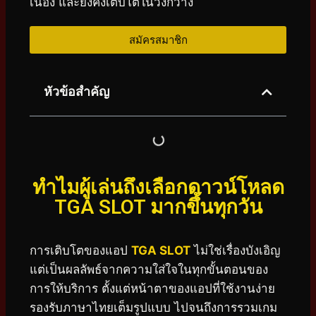
เนื่อง และยังคงเติบโตในวงกว้าง
สมัครสมาชิก
หัวข้อสำคัญ
ทำไมผู้เล่นถึงเลือกดาวน์โหลด
TGA SLOT มากขึ้นทุกวัน
การเติบโตของแอป
TGA SLOT
ไม่ใช่เรื่องบังเอิญ
แต่เป็นผลลัพธ์จากความใส่ใจในทุกขั้นตอนของ
การให้บริการ ตั้งแต่หน้าตาของแอปที่ใช้งานง่าย
รองรับภาษาไทยเต็มรูปแบบ ไปจนถึงการรวมเกม