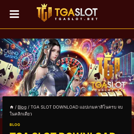
/
Blog
/
TGA SLOT DOWNLOAD แอปเกมคาสิโนครบ จบ
ในคลิกเดียว
BLOG