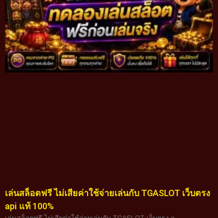
เล่นสล็อตฟรี ไม่เสียค่าใช้จ่ายเล่นกับ TGASLOT เว็บตรง
api แท้ 100%
เล่นสล็อตฟรี ไม่เสียค่าใช้จ่ายเล่นกับ TGASLOT เว็บตรง a