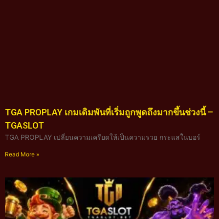
TGA PROPLAY เกมเดิมพันที่เริ่มถูกพูดถึงมากขึ้นช่วงนี้ –
TGASLOT
TGA PROPLAY เปลี่ยนความเครียดให้เป็นความรวย กระแสในบอร์
Read More »