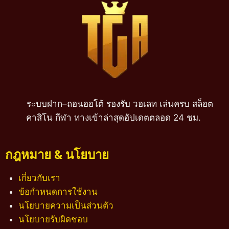
ระบบฝาก–ถอนออโต้ รองรับ วอเลท เล่นครบ สล็อต
คาสิโน กีฬา ทางเข้าล่าสุดอัปเดตตลอด 24 ชม.
กฎหมาย & นโยบาย
เกี่ยวกับเรา
ข้อกำหนดการใช้งาน
นโยบายความเป็นส่วนตัว
นโยบายรับผิดชอบ