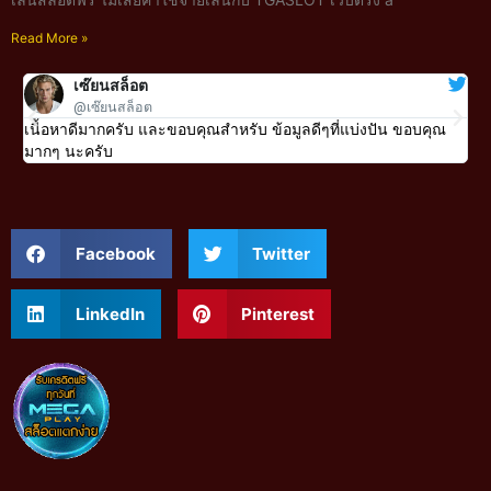
Read More »
เซ๊ยนสล็อต
@เซ๊ยนสล็อต
เนื้อหาดีมากครับ และขอบคุณสำหรับ ข้อมูลดีๆที่แบ่งปัน ขอบคุณ
ข้
มากๆ นะครับ
Facebook
Twitter
LinkedIn
Pinterest