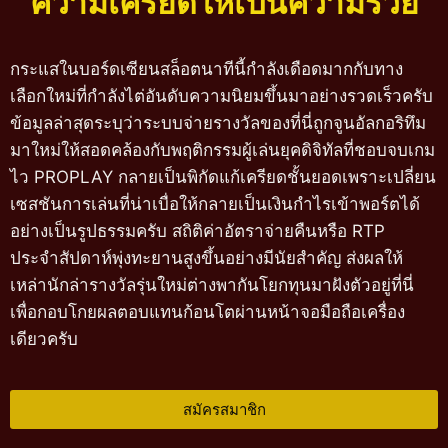
ความเครียดให้เป็นความรวย
กระแสในบอร์ดเซียนสล็อตนาทีนี้กำลังเดือดมากกับทาง
เลือกใหม่ที่กำลังไต่อันดับความนิยมขึ้นมาอย่างรวดเร็วครับ
ข้อมูลล่าสุดระบุว่าระบบจ่ายรางวัลของที่นี่ถูกจูนอัลกอริทึม
มาใหม่ให้สอดคล้องกับพฤติกรรมผู้เล่นยุคดิจิทัลที่ชอบจบเกม
ไว PROPLAY กลายเป็นพิกัดแก้เครียดชั้นยอดเพราะเปลี่ยน
เซสชันการเล่นที่น่าเบื่อให้กลายเป็นเงินกำไรเข้าพอร์ตได้
อย่างเป็นรูปธรรมครับ สถิติค่าอัตราจ่ายคืนหรือ RTP
ประจำสัปดาห์พุ่งทะยานสูงขึ้นอย่างมีนัยสำคัญ ส่งผลให้
เหล่านักล่ารางวัลรุ่นใหม่ต่างพากันโยกทุนมาฝังตัวอยู่ที่นี่
เพื่อกอบโกยผลตอบแทนก้อนโตผ่านหน้าจอมือถือเครื่อง
เดียวครับ
สมัครสมาชิก