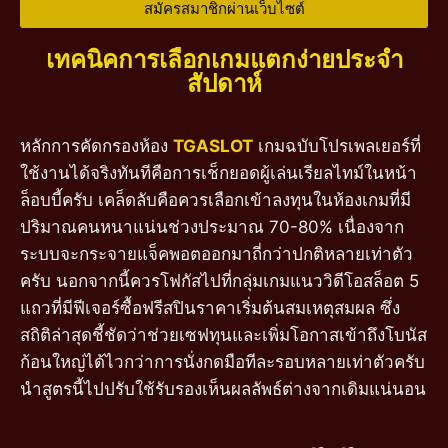
สมัครสมาชิกผ่านเว็บไซต์
เทคนิคการเลือกเกมแตกง่ายประจำ
สัปดาห์
หลักการคัดกรองห้อง
TGASLOT
เกมฉบับโปรเพลเยอร์ที่
ใช้งานได้จริงทันทีคือการเช็กยอดผู้เล่นเรียลไทม์ในหน้า
ล็อบบี้ครับ เคล็ดลับคือควรเลือกเข้าลงทุนในห้องเกมที่มี
ปริมาณคนหนาแน่นช่วงประมาณ 70-80% เนื่องจาก
ระบบจะกระจายแจ็คพอตออกมาถี่กว่าปกติหลายเท่าตัว
ครับ นอกจากนี้ควรโฟกัสไปที่กลุ่มเกมแนววิดีโอสล็อต 5
แถวที่มีฟีเจอร์ซื้อฟรีสปินราคาเริ่มต้นสมเหตุสมผล ซึ่ง
สถิติล่าสุดชี้ชัดว่าช่วยเซฟทุนและเพิ่มโอกาสเข้าถึงโบนัส
ก้อนใหญ่ได้ไวกว่าการนั่งกดมือทีละรอบหลายเท่าตัวครับ
นำสูตรนี้ไปปรับใช้รับรองเห็นผลลัพธ์ต่างจากเดิมแน่นอน