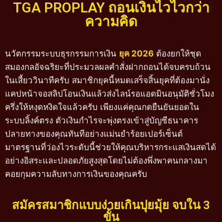
TGA PROPLAY ถอนเงินไวไวกว่า
ความคิด
นวัตกรรมระบบธุรกรรมการเงิน
ยุค 2026
ต้องยกให้ชุด
สมองกลอัจฉริยะที่ประมวลผลคำสั่งฝากถอนได้จบครบถ้วน
ในเสี้ยววินาทีครับ สมาชิกยุคนี้หมดเสร็จสิ้นยุคที่ต้องมานั่ง
แคปหน้าจอสลิปโอนเงินแล้วส่งไลน์รอแอดมินอนุมัติชั่วโมง
ครึ่งให้หงุดหงิดใจแล้วครับ เพียงแค่คุณกดยืนยันยอดใน
ระบบลิ้งค์ตรง ตัวเงินกำไรจะพุ่งตรงเข้าสู่บัญชีธนาคาร
ปลายทางของคุณทันทีอย่างแม่นยำร้อยเปอร์เซ็นต์
มาตรฐานที่ว่องไวระดับนี้ช่วยให้คุณบริหารกระแสเงินสดได้
อย่างอิสระและปลอดภัยสูงสุดโดยไม่ต้องพึ่งพาคนกลางมา
คอยกุมความลับทางการเงินของคุณครับ
สมัครสมาชิกแบบง่ายเกินปุยมุ้ย จบใน 3
ขั้น