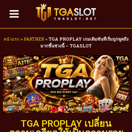
หน้าแรก
»
PARTNER
»
TGA PROPLAY เกมเดิมพันที่เริ่มถูกพูดถึง
มากขึ้นช่วงนี้ – TGASLOT
TGA PROPLAY เปลี่ยน