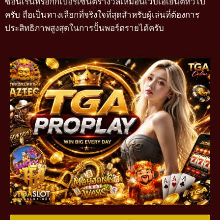
ซ่อนเร้นหรือกั๊กเปอร์เซ็นต์รางวัลเหมือนเว็บเอเย่นต์ทั่วไป
ครับ ถือเป็นทางเลือกที่จริงใจที่สุดสำหรับผู้เล่นที่ต้องการ
ประสิทธิภาพสูงสุดในการปั้นพอร์ตรายได้ครับ