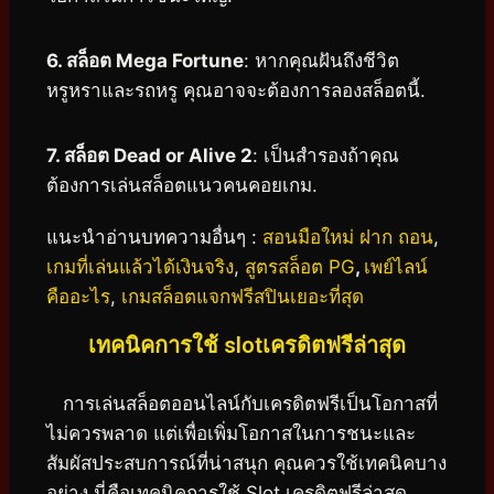
6. สล็อต Mega Fortune
: หากคุณฝันถึงชีวิต
หรูหราและรถหรู คุณอาจจะต้องการลองสล็อตนี้.
7. สล็อต Dead or Alive 2
: เป็นสำรองถ้าคุณ
ต้องการเล่นสล็อตแนวคนคอยเกม.
แนะนำอ่านบทความอื่นๆ :
สอนมือใหม่ ฝาก ถอน
,
เกมที่เล่นแล้วได้เงินจริง
,
สูตรสล็อต PG
,
เพย์ไลน์
คืออะไร
,
เกมสล็อตแจกฟรีสปินเยอะที่สุด
เทคนิคการใช้ slotเครดิตฟรีล่าสุด
การเล่นสล็อตออนไลน์กับเครดิตฟรีเป็นโอกาสที่
ไม่ควรพลาด แต่เพื่อเพิ่มโอกาสในการชนะและ
สัมผัสประสบการณ์ที่น่าสนุก คุณควรใช้เทคนิคบาง
อย่าง นี่คือเทคนิคการใช้ Slot เครดิตฟรีล่าสุด