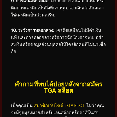
9. การเล่นสม่ำเสมอ:
มากยิ่งกว่าเล่นสม่ำเสมอหรือ
ติดตามเครดิตเป็นสิ่งที่น่าสนุก. เอาเงินสดเกินและ
ใช้เครดิตเป็นส่วนเสริม.
10. ระวังการหลอกลวง:
เครดิตเสมือนไม่มีค่าเงิน
แท้ และการหลอกลวงหรือการฉ้อโกงอาจพบ. อย่า
ส่งเงินหรือข้อมูลส่วนบุคคลให้ใครสักคนที่ไม่น่าเชื่อ
ถือ
คำถามที่พบได้บ่อยหลังจากสมัคร
TGA สล็อต
เมื่อคุณเป็น
สมาชิกเว็บไซต์ TGASLOT
ไม่ว่าคุณ
จะมีจุดมุงหมายสำหรับเล่นสล็อตหรือคาสิโนสด