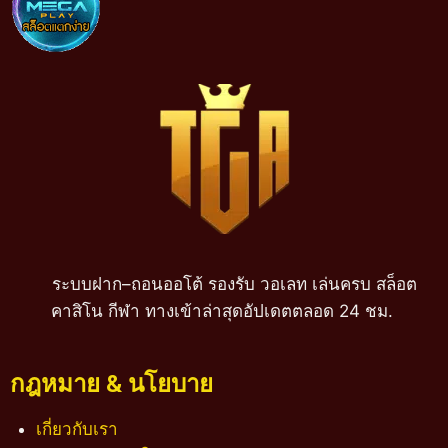
ระบบฝาก–ถอนออโต้ รองรับ วอเลท เล่นครบ สล็อต
คาสิโน กีฬา ทางเข้าล่าสุดอัปเดตตลอด 24 ชม.
กฎหมาย & นโยบาย
เกี่ยวกับเรา