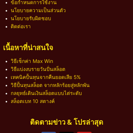
ข้อกำหนดการใช้งาน
นโยบายความเป็นส่วนตัว
นโยบายรับผิดชอบ
ติดต่อเรา
เนื้อหาที่น่าสนใจ
วิธีเช็กค่า Max Win
วิธีแบ่งงบรายวันปั่นสล็อต
เทคนิคปั้นทุนจากคืนยอดเสีย 5%
วิธีปั้นทุนสล็อต จากหลักร้อยสู่หลักพัน
กลยุทธ์เดินเงินสล็อตแบบไต่ระดับ
สล็อตเบท 10 สตางค์
ติดตามข่าว & โปรล่าสุด