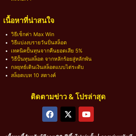
เนื้อหาที่น่าสนใจ
วิธีเช็กค่า Max Win
วิธีแบ่งงบรายวันปั่นสล็อต
เทคนิคปั้นทุนจากคืนยอดเสีย 5%
วิธีปั้นทุนสล็อต จากหลักร้อยสู่หลักพัน
กลยุทธ์เดินเงินสล็อตแบบไต่ระดับ
สล็อตเบท 10 สตางค์
ติดตามข่าว & โปรล่าสุด