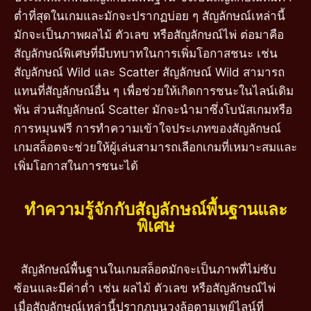
ต่ำที่สุดในเกมและมักจะปรากฏบ่อย ๆ สัญลักษณ์เหล่านี้
มักจะเป็นภาพผลไม้ ตัวเลข หรือสัญลักษณ์ไพ่ ต่อมาคือ
สัญลักษณ์พิเศษที่มีบทบาทในการเพิ่มโอกาสชนะ เช่น
สัญลักษณ์ Wild และ Scatter สัญลักษณ์ Wild สามารถ
แทนที่สัญลักษณ์อื่น ๆ เพื่อช่วยให้เกิดการชนะในไลน์เดิม
พัน ส่วนสัญลักษณ์ Scatter มักจะนำมาซึ่งโบนัสเกมหรือ
การหมุนฟรี การทำความเข้าใจประเภทของสัญลักษณ์
เกมสล็อตจะช่วยให้ผู้เล่นสามารถเลือกเกมที่เหมาะสมและ
เพิ่มโอกาสในการชนะได้
ทำความรู้จักกับสัญลักษณ์พื้นฐานและ
พิเศษ
สัญลักษณ์พื้นฐานในเกมสล็อตมักจะเป็นภาพที่ไม่ซับ
ซ้อนและมีค่าต่ำ เช่น ผลไม้ ตัวเลข หรือสัญลักษณ์ไพ่
เมื่อสัญลักษณ์เหล่านี้ปรากฏบนวงล้อตามเพย์ไลน์ที่