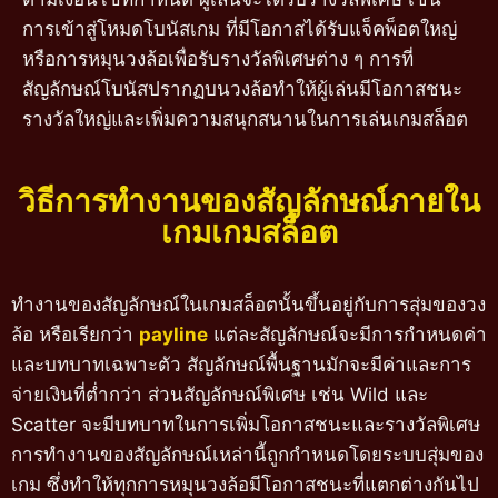
การเข้าสู่โหมดโบนัสเกม ที่มีโอกาสได้รับแจ็คพ็อตใหญ่
หรือการหมุนวงล้อเพื่อรับรางวัลพิเศษต่าง ๆ การที่
สัญลักษณ์โบนัสปรากฏบนวงล้อทำให้ผู้เล่นมีโอกาสชนะ
รางวัลใหญ่และเพิ่มความสนุกสนานในการเล่นเกมสล็อต
วิธีการทำงานของสัญลักษณ์ภายใน
เกมเกมสล็อต
ทำงานของสัญลักษณ์ในเกมสล็อตนั้นขึ้นอยู่กับการสุ่มของวง
ล้อ หรือเรียกว่า
payline
แต่ละสัญลักษณ์จะมีการกำหนดค่า
และบทบาทเฉพาะตัว สัญลักษณ์พื้นฐานมักจะมีค่าและการ
จ่ายเงินที่ต่ำกว่า ส่วนสัญลักษณ์พิเศษ เช่น Wild และ
Scatter จะมีบทบาทในการเพิ่มโอกาสชนะและรางวัลพิเศษ
การทำงานของสัญลักษณ์เหล่านี้ถูกกำหนดโดยระบบสุ่มของ
เกม ซึ่งทำให้ทุกการหมุนวงล้อมีโอกาสชนะที่แตกต่างกันไป