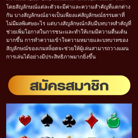
โดยสัญลักษณ์แต่ละตัวจะมีค่าและความสำคัญที่แตกต่าง
กัน บางสัญลักษณ์อาจเป็นเพียงแค่สัญลักษณ์ธรรมดาที่
ไม่มีผลพิเศษอะไร แต่บางสัญลักษณ์กลับมีบทบาทสำคัญที่
ช่วยเพิ่มโอกาสในการชนะและทำให้เกมมีความตื่นเต้น
มากขึ้น การทำความเข้าใจความหมายและบทบาทของ
สัญลักษณ์ของเกมสล็อตจะช่วยให้ผู้เล่นสามารถวางแผน
การเล่นได้อย่างมีประสิทธิภาพมากยิ่งขึ้น