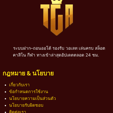
ระบบฝาก–ถอนออโต้ รองรับ วอเลท เล่นครบ สล็อต
คาสิโน กีฬา ทางเข้าล่าสุดอัปเดตตลอด 24 ชม.
กฎหมาย & นโยบาย
เกี่ยวกับเรา
ข้อกำหนดการใช้งาน
นโยบายความเป็นส่วนตัว
นโยบายรับผิดชอบ
ติดต่อเรา