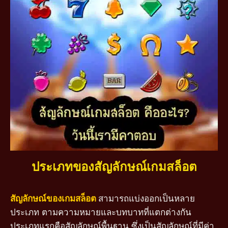
ประเภทของสัญลักษณ์เกมสล็อต
สัญลักษณ์ของเกมสล็อต
สามารถแบ่งออกเป็นหลาย
ประเภท ตามความหมายและบทบาทที่แตกต่างกัน
ประเภทแรกคือสัญลักษณ์พื้นฐาน ซึ่งเป็นสัญลักษณ์ที่มีค่า