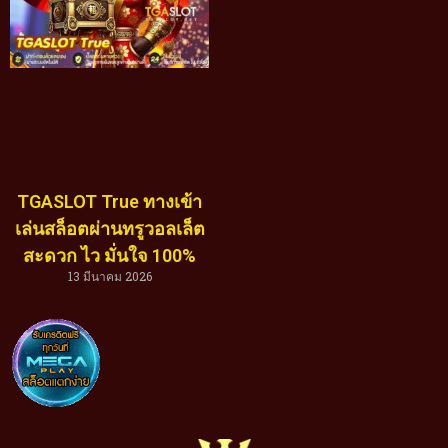
TGASLOT True ทางเข้า
เล่นสล็อตผ่านทรูวอลเล็ต
สะดวก ไว มั่นใจ 100%
13 มีนาคม 2026