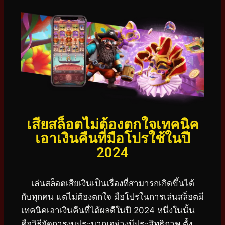
เสียสล็อตไม่ต้องตกใจเทคนิค
เอาเงินคืนที่มือโปรใช้ในปี
2024
เล่นสล็อตเสียเงินเป็นเรื่องที่สามารถเกิดขึ้นได้
กับทุกคน แต่ไม่ต้องตกใจ มือโปรในการเล่นสล็อตมี
เทคนิคเอาเงินคืนที่ได้ผลดีในปี 2024 หนึ่งในนั้น
คือวิธีจัดการงบประมาณอย่างมีประสิทธิภาพ ตั้ง