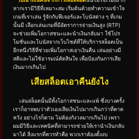
หากเรามีวิธีที่เหมาะสม เริ่มต้นด้วยทำความเข้าใจ
เกมที่เราเล่น รู้จักกับฟีเจอร์และโบนัสต่าง ๆ ที่เกม
นั้นมี เลือกเล่นเกมที่มีอัตราการจ่ายเงินสูง (RTP)
จะช่วยเพิ่มโอกาสชนะและนำเงินกลับมา ใช้โปร
โมชั่นและโบนัสจากเว็บไซต์ที่ให้บริการสล็อตเป็น
อีกหนึ่งวิธีที่ช่วยเพิ่มโอกาสเอาเงินคืน เล่นอย่างมี
สติและไม่ใช้อารมณ์ตัดสินใจ เพื่อป้องกันการเสีย
เงินมากเกินไป
เสียสล็อตเอาคืนยังไง
เล่นสล็อตนั้นมีทั้งโอกาสชนะและแพ้ ซึ่งบางครั้ง
เราก็อาจพบว่าตัวเองเสียเงินไปมากเกินกว่าที่คาด
หวัง อย่างไรก็ตาม ไม่ต้องกังวลมากเกินไป เพรา
ผมมีวิธีและเทคนิคที่สามารถช่วยให้เรานำเงินกลับ
มาได้ สิ่งแรกที่ควรทำคือ พวกเราต้องตั้งงบ