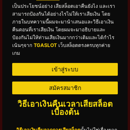
เป็นประโยชน์อย่าง เสียสล็อตเอาคืนยังไง และเรา
สามารถป้องกันได้อย่างไรไม่ให้เราเสียเงิน โดย
ภายในบทความนี้ผมจะมานำเสนอและวิธีเอาเงิน
คืนตอนที่เราเสียเงิน โดยผมจะมาอธิบายและ
ป้องกันไม่ให้ท่านเสียเงินมากกว่าเดิมและได้กำไร
เน้นๆจาก
TGASLOT
เว็บสล็อตตรงครบทุกค่าย
เกม
เข้าสู่ระบบ
สมัครสมาชิก
วิธีเอาเงินคืนเวลาเสียสล็อต
เบื้องต้น
วิธีเอาเงินคืนจากการเสียสล็อต
นั้นไม่ใช่เรื่องยาก