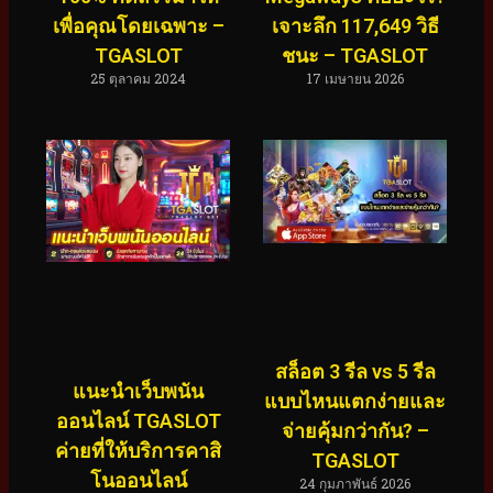
เพื่อคุณโดยเฉพาะ –
เจาะลึก 117,649 วิธี
TGASLOT
ชนะ – TGASLOT
25 ตุลาคม 2024
17 เมษายน 2026
สล็อต 3 รีล vs 5 รีล
แนะนำเว็บพนัน
แบบไหนแตกง่ายและ
ออนไลน์ TGASLOT
จ่ายคุ้มกว่ากัน? –
ค่ายที่ให้บริการคาสิ
TGASLOT
โนออนไลน์
24 กุมภาพันธ์ 2026