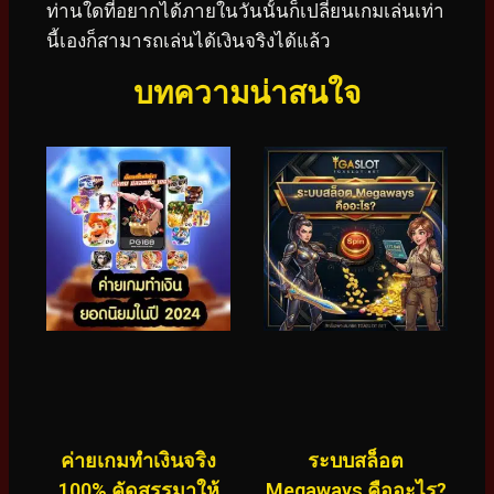
ท่านใดที่อยากได้ภายในวันนั้นก็เปลี่ยนเกมเล่นเท่า
นี้เองก็สามารถเล่นได้เงินจริงได้แล้ว
บทความน่าสนใจ
ค่ายเกมทำเงินจริง
ระบบสล็อต
100% คัดสรรมาให้
Megaways คืออะไร?