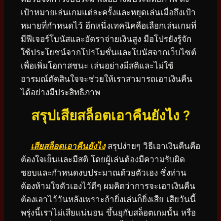
เป้าหมายเล่นเกมแต่ละครั้งและหยุดเล่นเมื่อถึงเป้า
หมายที่กำหนดไว้ อีกหนึ่งเทคนิคคือเลือกเล่นเกมที่
มีฟีเจอร์โบนัสและอัตราจ่ายเงินสูง มือโปรยังรู้จัก
ใช้ประโยชน์จากโปรโมชั่นและโบนัสจากเว็บไซต์
เพื่อเพิ่มโอกาสชนะ เล่นอย่างมีสติและไม่ใช้
อารมณ์ตัดสินใจจะช่วยให้เราสามารถเอาเงินคืน
ได้อย่างมีประสิทธิภาพ
สรุปเสียสล็อตเอาคืนยังไง ?
เสียสล็อตเอาคืนยังไง
สรุปง่ายๆ วิธีเอาเงินคืนคือ
ต้องใจเย็นและมีสติ โดยผู้เล่นต้องมีความรับผิด
ชอบและกำหนดงบประมาณด้วยตัวเอง ซึ่งท่าน
ต้องห้ามใจตัวเองไว้ดีๆ ผมคิดว่าการจะเอาเงินคืน
ต้องเอาไว้วันหลังเพราะถ้ายิ่งเล่นก็ยิ่งเสีย เสียวันนี้
พรุ่งนี้เราไม่เสียแน่นอน ขึ้นยุกับสล็อตเกมนั้น หรือ