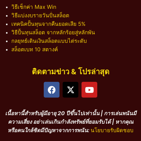
วิธีเช็กค่า Max Win
วิธีแบ่งงบรายวันปั่นสล็อต
เทคนิคปั้นทุนจากคืนยอดเสีย 5%
วิธีปั้นทุนสล็อต จากหลักร้อยสู่หลักพัน
กลยุทธ์เดินเงินสล็อตแบบไต่ระดับ
สล็อตเบท 10 สตางค์
ติดตามข่าว & โปรล่าสุด
เนื้อหานี้สำหรับผู้มีอายุ 20 ปีขึ้นไปเท่านั้น | การเล่นพนันมี
ความเสี่ยง อย่าเล่นเกินกำลังทรัพย์ที่ยอมรับได้ | หากคุณ
หรือคนใกล้ชิดมีปัญหาจากการพนัน:
นโยบายรับผิดชอบ