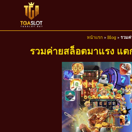
หน้าแรก
»
Blog
»
รวมค่
รวมค่ายสล็อตมาแรง แตกง