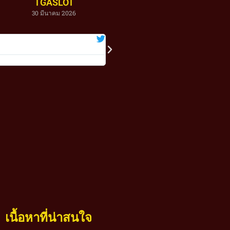
TGASLOT
30 มีนาคม 2026
นักล่าสล็อต
@นักล่าสล็อต
ข้อมูลโครตแน่น ผมชอบมาก แบ่งปันให้เ
เนื้อหาที่น่าสนใจ