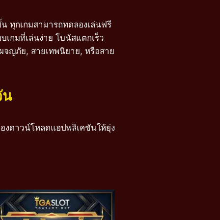
่อั้น ทุกเกมสามารถทดลองเล่นฟรี
บเกมที่เล่นง่าย โบนัสแตกเร็ว
นวผจญภัย, สายเทพนิยาย, หรือสาย
ัน
้องดาวน์โหลดแอปพลิเคชันให้ยุ่ง