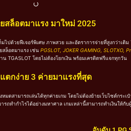
ายสล็อตมาแรง มาใหม่ 2025
มไปด้วยฟีเจอร์พิเศษ ภาพสวย และอัตราการจ่ายที่สูงกว่าเดิ
่ายสล็อตมาแรง เช่น
PGSLOT, JOKER GAMING, SLOTXO, Pragm
ผ่าน TGASLOT โดยไม่ต้องโยกเงิน พร้อมเครดิตฟรีแจกทุกวัน
แตกง่าย 3 ค่ายมาแรงที่สุด
้งหมดสามารถเล่นได้ทุกค่ายเกม โดยไม่ต้องย้ายเว็บไซต์กระเป๋า
ามารถทำกำไรได้อย่างมหาศาล เกมเหล่านี้สามารถทำเงินให้กับผู
อันดับ 1 PG