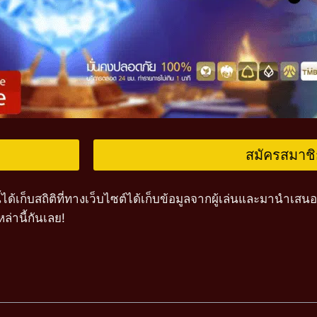
สมัครสมาชิ
ด้เก็บสถิติที่ทางเว็บไซต์ได้เก็บข้อมูลจากผู้เล่นและมานำเสน
่านี้กันเลย!