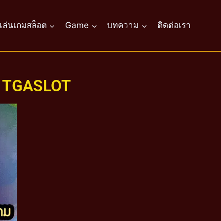
เล่นเกมสล็อต
Game
บทความ
ติดต่อเรา
 - TGASLOT