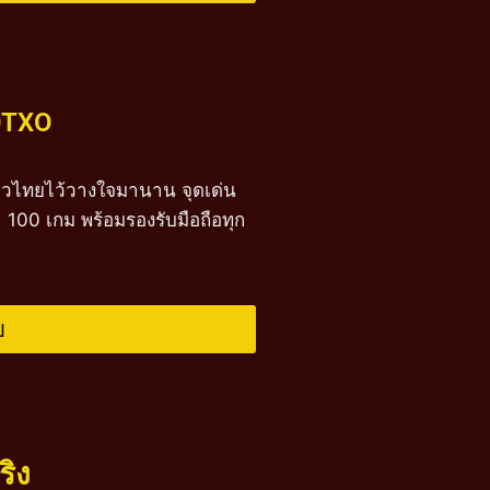
LOTXO
่นชาวไทยไว้วางใจมานาน จุดเด่น
า 100 เกม พร้อมรองรับมือถือทุก
บ
ริง