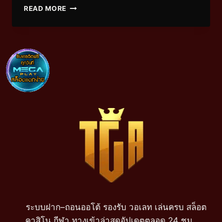
READ MORE
ระบบฝาก–ถอนออโต้ รองรับ วอเลท เล่นครบ สล็อต
คาสิโน กีฬา ทางเข้าล่าสุดอัปเดตตลอด 24 ชม.